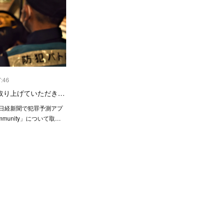
7:46
取り上げていただき…
11の日経新聞で犯罪予測アプ
ommunity」について取…