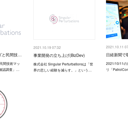
2021.10.11 0
2021.10.19 07:32
ーズと民間技…
日経新聞で
事業開発の立ち上げ(BizDev)
と民間技術マッ
2021/10/
株式会社 Singular Perturbationsは「世
確認調査」…
リ「PatrolC
界の悲しい経験を減らす。」という…