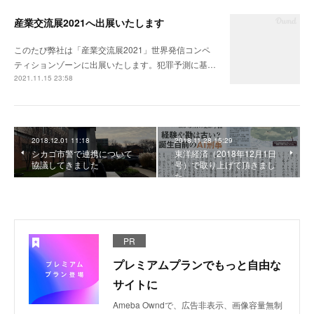
産業交流展2021へ出展いたします
このたび弊社は「産業交流展2021」世界発信コンペ
ティションゾーンに出展いたします。犯罪予測に基…
2021.11.15 23:58
2018.12.01 11:18
2018.11.28 15:29
シカゴ市警で連携について
東洋経済（2018年12月1日
協議してきました
号）で取り上げて頂きまし
た
PR
プレミアムプランでもっと自由な
サイトに
Ameba Owndで、広告非表示、画像容量無制