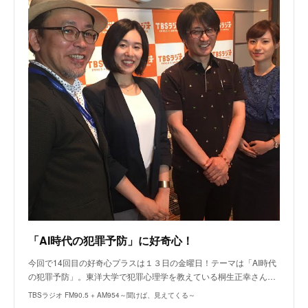
「AI時代の犯罪予防」に好奇心！
今回で14回目の好奇心プラスは１３日の金曜日！テーマは「AI時代
の犯罪予防」。東洋大学で犯罪心理学を教えている桐生正幸さん…
TBSラジオ FM90.5 + AM954～聞けば、見えてくる～